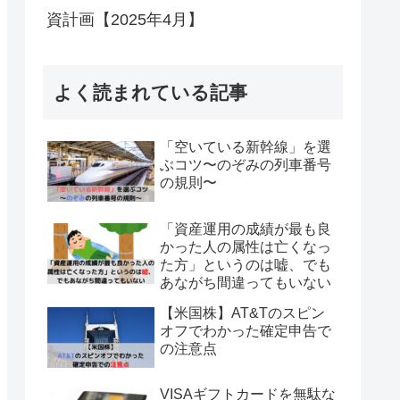
資計画【2025年4月】
よく読まれている記事
「空いている新幹線」を選
ぶコツ〜のぞみの列車番号
の規則〜
「資産運用の成績が最も良
かった人の属性は亡くなっ
た方」というのは嘘、でも
あながち間違ってもいない
【米国株】AT&Tのスピン
オフでわかった確定申告で
の注意点
VISAギフトカードを無駄な