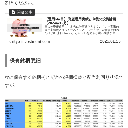
参照ください。
【運用6年目】 資産運用実績と今後の投資計画
【2024年12月】
素人が資産運用して本当に計画通りうまくいくの？実際の
運用実績はどうなんだろう？といった方や、資産運用始め
たけどX（旧：Twitter）とかSNSを見ると凄い成績が良い
人が多い、、、うまくいってないのはひょっとして私だ
け、、、？と不安になって...
2025.01.15
suikyo-investment.com
保有銘柄明細
次に保有する銘柄それぞれの評価損益と配当利回り状況で
すが、