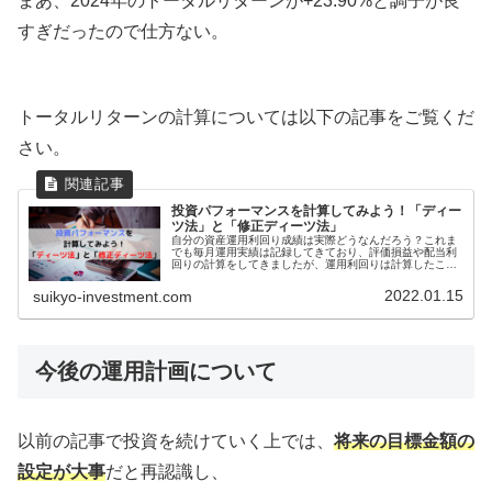
まあ、2024年のトータルリターンが+23.90%と調子が良
すぎだったので仕方ない。
トータルリターンの計算については以下の記事をご覧くだ
さい。
投資パフォーマンスを計算してみよう！「ディー
ツ法」と「修正ディーツ法」
自分の資産運用利回り成績は実際どうなんだろう？これま
でも毎月運用実績は記録してきており、評価損益や配当利
回りの計算をしてきましたが、運用利回りは計算したこと
がありませんでした。他と比べて自身の投資パフォーマン
スはどうなのか比較してみたくなっ...
2022.01.15
suikyo-investment.com
今後の運用計画について
以前の記事で投資を続けていく上では、
将来の目標金額の
設定が大事
だと再認識し、