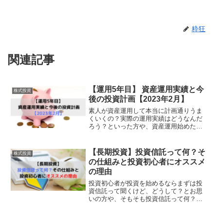
粋狂
関連記事
【運用5年目】 資産運用実績と今
株式投資
後の投資計画【2023年2月】
素人が資産運用して本当に計画通りうま
くいくの？実際の運用実績はどうなんだ
ろう？といった方や、資産運用始めたけ
どTwitterとかSNSを見ると凄い成績が良
い人が多い、、、うまくいってないのは
ひょっとして私だけ、、、？と不安にな
【長期投資】投資信託って何？そ
株式投資
っている方に読...
の仕組みと投資初心者にオススメ
の理由
投資初心者が投資を始めるならまずは投
資信託って聞くけど、どうして？とお思
いの方や、そもそも投資信託って何？な
んだか難しそう、、、と思っている方に
読んでいただきたい記事です。資産運用