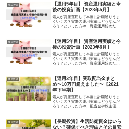
と聞いてまず思い浮かぶのは個別の企業
【運用5年目】 資産運用実績と今
株式投資
に投資する株式投資ではな...
後の投資計画【2023年5月】
素人が資産運用して本当に計画通りうま
くいくの？実際の運用実績はどうなんだ
ろう？といった方や、資産運用始めたけ
どTwitterとかSNSを見ると凄い成績が良
い人が多い、、、うまくいってないのは
ひょっとして私だけ、、、？と不安にな
【運用5年目】 資産運用実績と今
株式投資
っている方に読...
後の投資計画【2023年6月】
素人が資産運用して本当に計画通りうま
くいくの？実際の運用実績はどうなんだ
ろう？といった方や、資産運用始めたけ
どTwitterとかSNSを見ると凄い成績が良
い人が多い、、、うまくいってないのは
ひょっとして私だけ、、、？と不安にな
【運用3年目】受取配当金まと
株式投資
っている方に読...
め〜10万円超えました〜【2021
年下半期】
素人が資産運用して本当に計画通りうま
くいくの？実際の運用実績はどうなんだ
ろう？といった方や、配当金や株主優待
で生活とか憧れるけど、まとまった資産
があるわけでもないし、少額での投資に
意味あるのかしら？と思っている方に読
【長期投資】生活防衛資金はいら
株式投資
んでいただきたい記事です...
ない？確保すべき理由とその目安