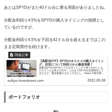
あとはSPYDがまた40ドル台に乗る局面がありましたね。
分配金利回り4.5%をSPYDの購入タイミングの指標とし
ているのですが、
分配金利回り4.5%を下回る42ドル台を超えるまではこの
まま定期買付を続けます。
【高配当ETF】SPYDのオススメの購入タイミン
グ、目安について利回りから徹底考察！
高配当ETFのSPYDってどのタイミングで買うのがいいん
だろう？とお考えの方や、これまでSPYDを定期買付して
きたけど、最近株価が上がってきたし、Twitterで毎月買う
もんじゃないって意見もあるし、どうしよう、、、とお思
いの方に読んでいた...
2021.05.08
suikyo-investment.com
ポートフォリオ