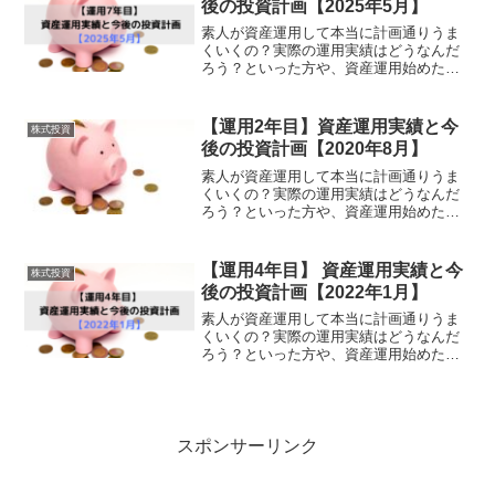
後の投資計画【2025年5月】
素人が資産運用して本当に計画通りうま
くいくの？実際の運用実績はどうなんだ
ろう？といった方や、資産運用始めたけ
どX（旧：Twitter）とかSNSを見ると凄い
成績が良い人が多い、、、うまくいって
ないのはひょっとして私だけ、、、？と
【運用2年目】資産運用実績と今
株式投資
不安になって...
後の投資計画【2020年8月】
素人が資産運用して本当に計画通りうま
くいくの？実際の運用実績はどうなんだ
ろう？といった方や、資産運用始めたけ
どTwitterとかSNSを見ると凄い成績が良
い人が多い、、、うまくいってないのは
ひょっとして私だけ、、、？と不安にな
【運用4年目】 資産運用実績と今
株式投資
っている方に読...
後の投資計画【2022年1月】
素人が資産運用して本当に計画通りうま
くいくの？実際の運用実績はどうなんだ
ろう？といった方や、資産運用始めたけ
どTwitterとかSNSを見ると凄い成績が良
い人が多い、、、うまくいってないのは
ひょっとして私だけ、、、？と不安にな
っている方に読...
スポンサーリンク