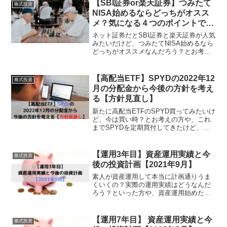
【SBI証券or楽天証券】つみたて
株式投資
NISA始めるならどっちがオスス
メ？気になる４つのポイントで徹
底比較！
ネット証券だとSBI証券と楽天証券が人気
みたいだけど、つみたてNISA始めるなら
どっちがオススメなんだろう？とお考え
の方や、使い分け面倒だし、とりあえず
最初に口座開設した証券会社でつみたて
NISAも始めるか、、、とお思いの方に読
【高配当ETF】SPYDの2022年12
株式投資
んでいただき...
月の分配金から今後の方針を考え
る【方針見直し】
新たに高配当ETFのSPYD買ってみたいけ
ど、今は買い時？とお考えの方や、これ
までSPYDを定期買付してきたけど、最
近株価が上がってきたし、今後どうしよ
う、、、とお思いの方に読んでいただき
たい記事です。私自身は資産運用におい
【運用3年目】資産運用実績と今
株式投資
て年間配当金額の...
後の投資計画【2021年9月】
素人が資産運用して本当に計画通りうま
くいくの？実際の運用実績はどうなんだ
ろう？といった方や、資産運用始めたけ
どTwitterとかSNSを見ると凄い成績が良
い人が多い、、、うまくいってないのは
ひょっとして私だけ、、、？と不安にな
【運用7年目】 資産運用実績と今
株式投資
っている方に読...