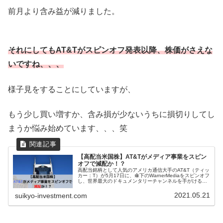
前月より含み益が減りました。
それにしてもAT&Tがスピンオフ発表以降、株価がさえな
いですね、、、
様子見をすることにしていますが、
もう少し買い増すか、含み損が少ないうちに損切りしてし
まうか悩み始めています、、、笑
【高配当米国株】AT&Tがメディア事業をスピン
オフで減配か！？
高配当銘柄として人気のアメリカ通信大手のAT&T（ティッ
カー：T）が5月17日に、傘下のWarnerMediaをスピンオフ
し、世界最大のドキュメンタリーチャンネルを手がける
Discoveryと統合し、2023年までに新会社を設立すること
を発...
2021.05.21
suikyo-investment.com